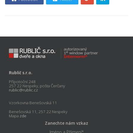
Rublič s.r.o.
Přípotoční 248
257 22 Nespeky, pošta Čerčany
rublic@rublic.cz
Vzorkovna Benešovská 11
Benešovská 11, 257 22 Nespeky
Mapa
zde
Zanechte nám vzkaz
Jméno a Příjmení
*