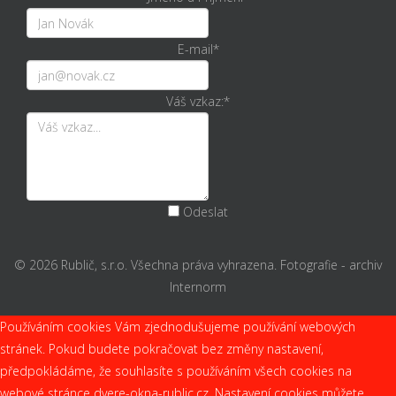
E-mail
*
Váš vzkaz:
*
Odeslat
© 2026 Rublič, s.r.o. Všechna práva vyhrazena. Fotografie - archiv
Internorm
Používáním cookies Vám zjednodušujeme používání webových
stránek. Pokud budete pokračovat bez změny nastavení,
předpokládáme, že souhlasíte s používáním všech cookies na
webové stránce dvere-okna-rublic.cz. Nastavení cookies můžete