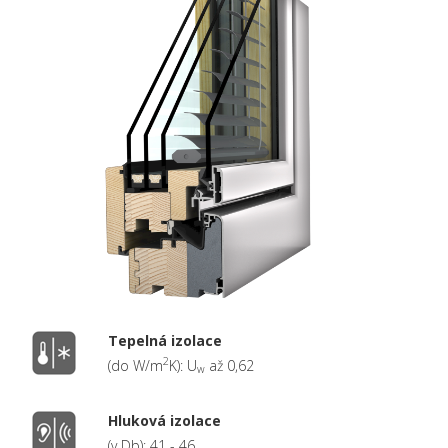
Tepelná izolace
2
(do W/m
K): U
až 0,62
w
Hluková izolace
(v Db): 41 - 46