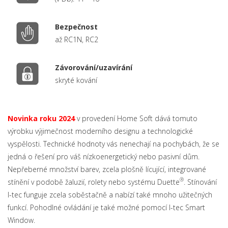
Bezpečnost
až RC1N, RC2
Závorování/uzavírání
skryté kování
Novinka roku 2024
v provedení Home Soft dává tomuto
výrobku výjimečnost moderního designu a technologické
vyspělosti. Technické hodnoty vás nenechají na pochybách, že se
jedná o řešení pro váš nízkoenergetický nebo pasivní dům.
Nepřeberné množství barev, zcela plošně lícující, integrované
®
stínění v podobě žaluzií, rolety nebo systému Duette
.
Stínování
I-tec funguje zcela soběstačně a nabízí také mnoho užitečných
funkcí.
Pohodlné ovládání je také možné pomocí I-tec Smart
Window.