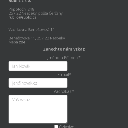
Rublič s.r.o.
Přípotoční 248
257 22 Nespeky, pošta Čerčany
rublic@rublic.cz
Vzorkovna Benešovská 11
Benešovská 11, 257 22 Nespeky
Mapa
zde
Zanechte nám vzkaz
Jméno a Příjmení
*
E-mail
*
Váš vzkaz:
*
Odeslat