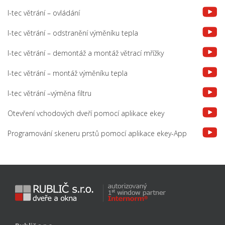
I-tec větrání – ovládání
I-tec větrání – odstranění výměníku tepla
I-tec větrání – demontáž a montáž větrací mřížky
I-tec větrání – montáž výměníku tepla
I-tec větrání –výměna filtru
Otevření vchodových dveří pomocí aplikace ekey
Programování skeneru prstů pomocí aplikace ekey-App