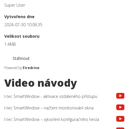
Super User
Vytvořeno dne
2024-07-30 10:06:35
Velikost souboru
1.4MB
Stáhnout
Powered by
Firedrive
Video návody
I-tec SmartWindow - aktivace vzdáleného přístupu
I-tec SmartWindow – načtení monitorování okna
I-tec SmartWindow – vytvoření konfiguračního hesla