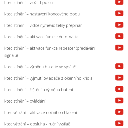
I-tec stínění – vložit I-pozici
I-tec stínění – nastavení koncového bodu
I-tec stínění – viditelný/neviditelný přepínání
I-tec stínění – aktivace funkce Automatik
I-tec stínění – aktivace funkce repeater (předávání
signálu)
I-tec stínění – výměna baterie ve vysílači
I-tec stínění – vyjmutí ovladače z okenního křídla
I-tec stínění – čištění a výměna baterií
I-tec stínění – ovládání
I-tec větrání – aktivace nočního chlazení
I-tec větrání – obsluha - ruční vysílač