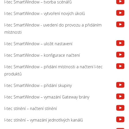
I-tec SmartWindow – tvorba scénářů
I-tec SmartWindow – vytvoření nových úkolů
I-tec SmartWindow - uvedení do provozu a přidáním
místnosti
I-tec SmartWindow – uložit nastavení
I-tec SmartWindow – konfigurace načtení
I-tec SmartWindow – přidání místnosti a načtení I-tec
produktů
I-tec SmartWindow – přidání skupiny
I-tec SmartWindow – vymazání Gateway brány
I-tec stínění – načtení stínění
I-tec stínění – vymazání jednotlivých kanálů