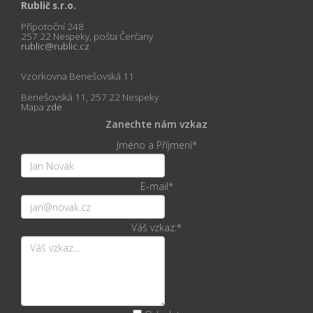
Rublič s.r.o.
Přípotoční 248
257 22 Nespeky, pošta Čerčany
rublic@rublic.cz
Vzorkovna Benešovská 11
Benešovská 11, 257 22 Nespeky
Mapa
zde
Zanechte nám vzkaz
Jméno a Příjmení
*
E-mail
*
Váš vzkaz:
*