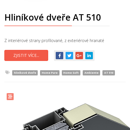
Hliníkové dveře AT 510
Z interiérové strany profilované, z exteriérové hranaté
ZJISTIT VÍCE...
hliníkové dveře
Home Pure
Home Soft
Ambiente
AT 510