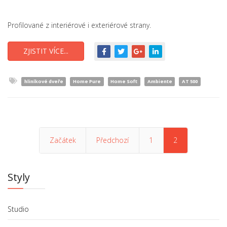
Profilované z interiérové i exteriérové strany.
ZJISTIT VÍCE...
hliníkové dveře
Home Pure
Home Soft
Ambiente
AT 500
Začátek
Předchozí
1
2
Styly
Studio