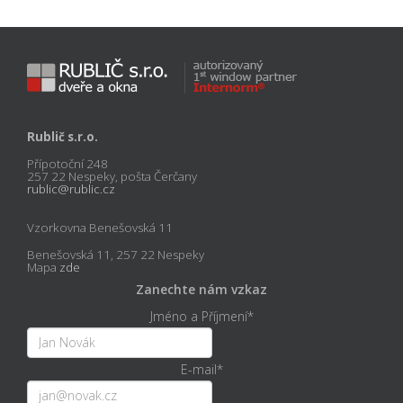
Rublič s.r.o.
Přípotoční 248
257 22 Nespeky, pošta Čerčany
rublic@rublic.cz
Vzorkovna Benešovská 11
Benešovská 11, 257 22 Nespeky
Mapa
zde
Zanechte nám vzkaz
Jméno a Příjmení
*
E-mail
*