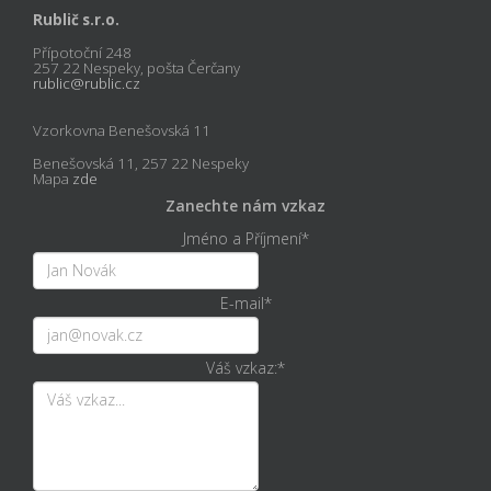
Rublič s.r.o.
Přípotoční 248
257 22 Nespeky, pošta Čerčany
rublic@rublic.cz
Vzorkovna Benešovská 11
Benešovská 11, 257 22 Nespeky
Mapa
zde
Zanechte nám vzkaz
Jméno a Příjmení
*
E-mail
*
Váš vzkaz:
*