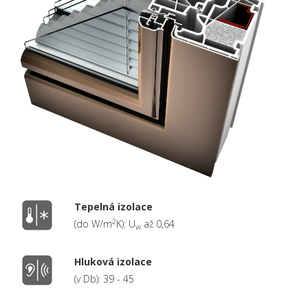
Tepelná izolace
2
(do W/m
K): U
až 0,64
w
Hluková izolace
(v Db): 39 - 45