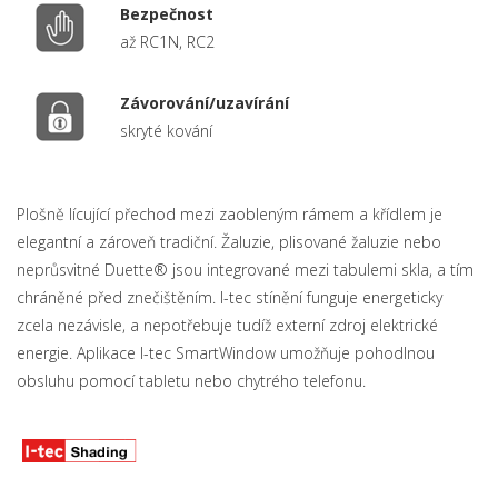
Bezpečnost
až RC1N, RC2
Závorování/uzavírání
skryté kování
Plošně lícující přechod mezi zaobleným rámem a křídlem je
elegantní a zároveň tradiční. Žaluzie, plisované žaluzie nebo
neprůsvitné Duette® jsou integrované mezi tabulemi skla, a tím
chráněné před znečištěním. I-tec stínění funguje energeticky
zcela nezávisle, a nepotřebuje tudíž externí zdroj elektrické
energie. Aplikace I-tec SmartWindow umožňuje pohodlnou
obsluhu pomocí tabletu nebo chytrého telefonu.