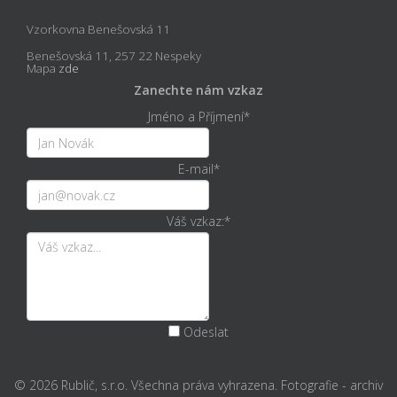
Vzorkovna Benešovská 11
Benešovská 11, 257 22 Nespeky
Mapa
zde
Zanechte nám vzkaz
Jméno a Příjmení
*
E-mail
*
Váš vzkaz:
*
Odeslat
© 2026 Rublič, s.r.o. Všechna práva vyhrazena. Fotografie - archiv