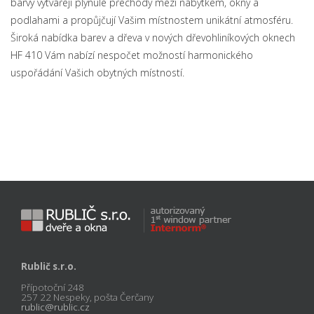
barvy vytvářejí plynulé přechody mezi nábytkem, okny a
podlahami a propůjčují Vašim místnostem unikátní atmosféru.
Široká nabídka barev a dřeva v nových dřevohliníkových oknech
HF 410 Vám nabízí nespočet možností harmonického
uspořádání Vašich obytných místností.
Rublič s.r.o.
Přípotoční 248
257 22 Nespeky, pošta Čerčany
rublic@rublic.cz