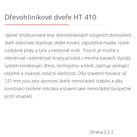
Dřevohliníkové dveře HT 410
<Jasné strukturované linie dřevohliníkových vstupních domovních
dveří dokonale doplňuje skryté kování, zapuštěná madla, rovné
ozdobné prvky a tyče z nerezové oceli. Povrch je možné z
interiérové i exteriérové strany provést v mnoha barvách. Vyzrálý
systém kombinující dřevo, termopěnu a hliník zajišťuje vynikající
tepelně a zvukově izolační vlastnosti. Díky stavební hloubce až
121 mm jsou tyto domovní dveře mimořádně stabilní a díky
konstrukci tvořené několika vrstvami také mimořádně bezpečné
proti vloupání.
Strana 2 z 2