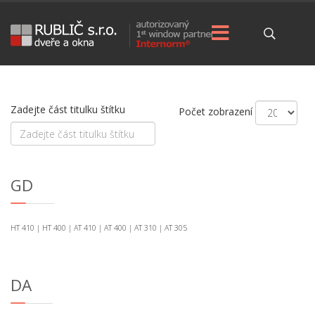
Zadejte část titulku štítku
Počet zobrazení
GD
HT 410 | HT 400 | AT 410 | AT 400 | AT 310 | AT 305
DA