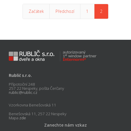
Začátek
Předchozí
1
2
Rublič s.r.o.
Přípotoční 248
257 22 Nespeky, pošta Čerčany
rublic@rublic.cz
Vzorkovna Benešovská 11
Benešovská 11, 257 22 Nespeky
Mapa
zde
Zanechte nám vzkaz