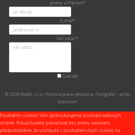
Jméno a Příjmení
*
E-mail
*
Váš vzkaz:
*
Odeslat
© 2026 Rublič, s.r.o. Všechna práva vyhrazena. Fotografie - archiv
Internorm
Používáním cookies Vám zjednodušujeme používání webových
stránek. Pokud budete pokračovat bez změny nastavení,
předpokládáme, že souhlasíte s používáním všech cookies na