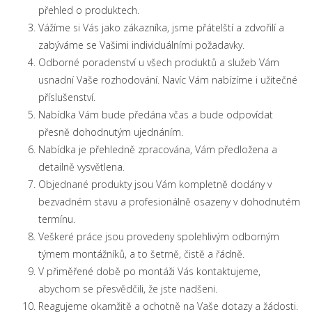
přehled o produktech.
Vážíme si Vás jako zákazníka, jsme přátelští a zdvořilí a
zabýváme se Vašimi individuálními požadavky.
Odborné poradenství u všech produktů a služeb Vám
usnadní Vaše rozhodování. Navíc Vám nabízíme i užitečné
příslušenství.
Nabídka Vám bude předána včas a bude odpovídat
přesně dohodnutým ujednáním.
Nabídka je přehledně zpracována, Vám předložena a
detailně vysvětlena.
Objednané produkty jsou Vám kompletně dodány v
bezvadném stavu a profesionálně osazeny v dohodnutém
termínu.
Veškeré práce jsou provedeny spolehlivým odborným
týmem montážníků, a to šetrně, čistě a řádně.
V přiměřené době po montáži Vás kontaktujeme,
abychom se přesvědčili, že jste nadšeni.
Reagujeme okamžitě a ochotně na Vaše dotazy a žádosti.