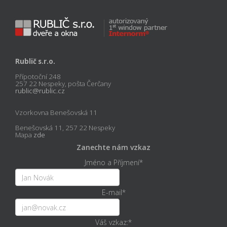
Rublič s.r.o.
Přípotoční 248
257 22 Nespeky, pošta Čerčany
rublic@rublic.cz
Vzorkovna Benešovská 11
Benešovská 11, 257 22 Nespeky
Mapa
zde
Zanechte nám vzkaz
Jméno a Příjmení
*
E-mail
*
Váš vzkaz:
*