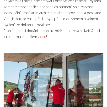
na jakémkoli místě namontovat i okna velkých rozměrů. Vysoká
kompetentnost našich obchodních partnerů splní všechna
individuální přání stran architektonického provedení a poskytne
Vám jistotu, že Vaše představy a přání o otevřeném a volném
bydlení lze dokonale zrealizovat.
Prohlédněte si dodání a montáž zdvižněposuvných dveří XL od
Internormu na našem
videu
!