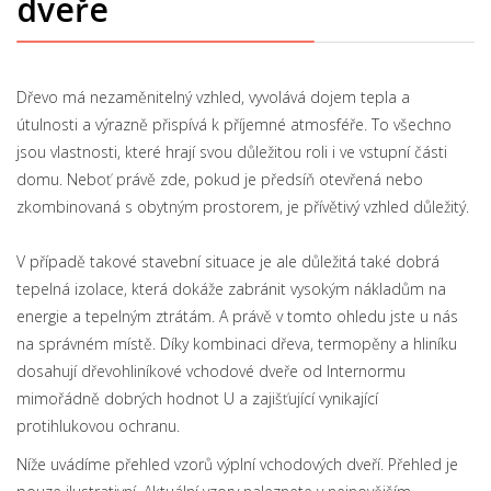
dveře
Dřevo má nezaměnitelný vzhled, vyvolává dojem tepla a
útulnosti a výrazně přispívá k příjemné atmosféře. To všechno
jsou vlastnosti, které hrají svou důležitou roli i ve vstupní části
domu. Neboť právě zde, pokud je předsíň otevřená nebo
zkombinovaná s obytným prostorem, je přívětivý vzhled důležitý.
V případě takové stavební situace je ale důležitá také dobrá
tepelná izolace, která dokáže zabránit vysokým nákladům na
energie a tepelným ztrátám. A právě v tomto ohledu jste u nás
na správném místě. Díky kombinaci dřeva, termopěny a hliníku
dosahují dřevohliníkové vchodové dveře od Internormu
mimořádně dobrých hodnot U a zajišťující vynikající
protihlukovou ochranu.
Níže uvádíme přehled vzorů výplní vchodových dveří. Přehled je