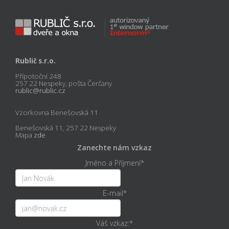
Rublič s.r.o.
Přípotoční 248
257 22 Nespeky, pošta Čerčany
rublic@rublic.cz
Vzorkovna Benešovská 11
Benešovská 11, 257 22 Nespeky
Mapa
zde
Zanechte nám vzkaz
Jméno a Příjmení
*
E-mail
*
Váš vzkaz:
*