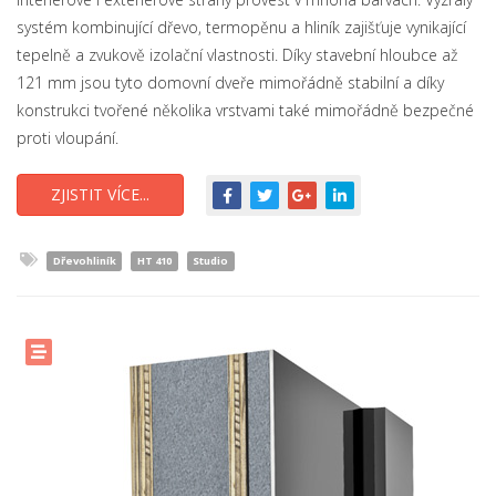
systém kombinující dřevo, termopěnu a hliník zajišťuje vynikající
tepelně a zvukově izolační vlastnosti. Díky stavební hloubce až
121 mm jsou tyto domovní dveře mimořádně stabilní a díky
konstrukci tvořené několika vrstvami také mimořádně bezpečné
proti vloupání.
ZJISTIT VÍCE...
Dřevohliník
HT 410
Studio