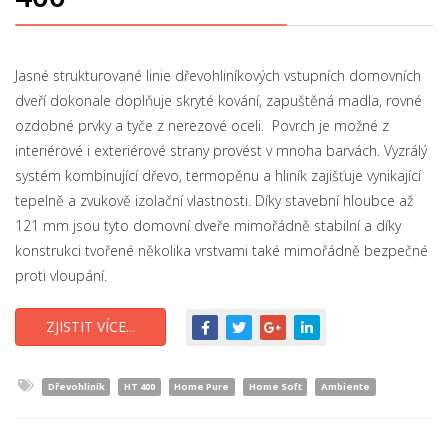
Jasné strukturované linie dřevohliníkových vstupních domovních
dveří dokonale doplňuje skryté kování, zapuštěná madla, rovné
ozdobné prvky a tyče z nerezové oceli. Povrch je možné z
interiérové i exteriérové strany provést v mnoha barvách. Vyzrálý
systém kombinující dřevo, termopěnu a hliník zajišťuje vynikající
tepelně a zvukově izolační vlastnosti. Díky stavební hloubce až
121 mm jsou tyto domovní dveře mimořádně stabilní a díky
konstrukci tvořené několika vrstvami také mimořádně bezpečné
proti vloupání.
ZJISTIT VÍCE...
Dřevohliník
HT 400
Home Pure
Home Soft
Ambiente