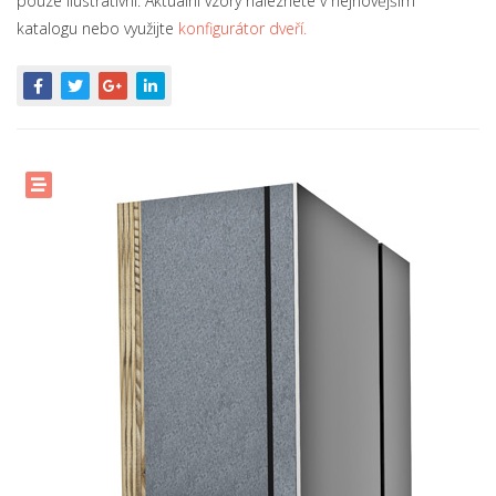
pouze ilustrativní. Aktuální vzory naleznete v nejnovějším
katalogu nebo využijte
konfigurátor dveří.