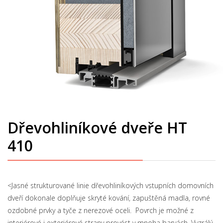
Dřevohliníkové dveře HT
410
<Jasné strukturované linie dřevohliníkových vstupních domovních
dveří dokonale doplňuje skryté kování, zapuštěná madla, rovné
ozdobné prvky a tyče z nerezové oceli. Povrch je možné z
interiérové i exteriérové strany provést v mnoha barvách. Vyzrálý