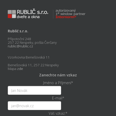
Rublič s.r.o.
Přípotoční 248
257 22 Nespeky, pošta Čerčany
rublic@rublic.cz
Vzorkovna Benešovská 11
Benešovská 11, 257 22 Nespeky
Mapa
zde
Zanechte nám vzkaz
Jméno a Příjmení
*
E-mail
*
Váš vzkaz:
*