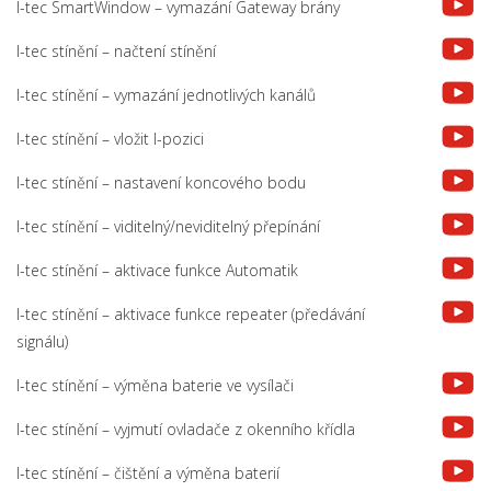
I-tec SmartWindow – vymazání Gateway brány
I-tec stínění – načtení stínění
I-tec stínění – vymazání jednotlivých kanálů
I-tec stínění – vložit I-pozici
I-tec stínění – nastavení koncového bodu
I-tec stínění – viditelný/neviditelný přepínání
I-tec stínění – aktivace funkce Automatik
I-tec stínění – aktivace funkce repeater (předávání
signálu)
I-tec stínění – výměna baterie ve vysílači
I-tec stínění – vyjmutí ovladače z okenního křídla
I-tec stínění – čištění a výměna baterií