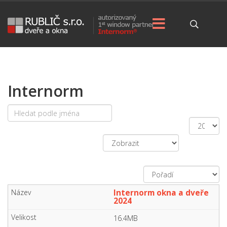
Internorm
Hledat
Počet
Nezveřejněno
zobrazení
Internorm okna a dveře
2024
16.4MB