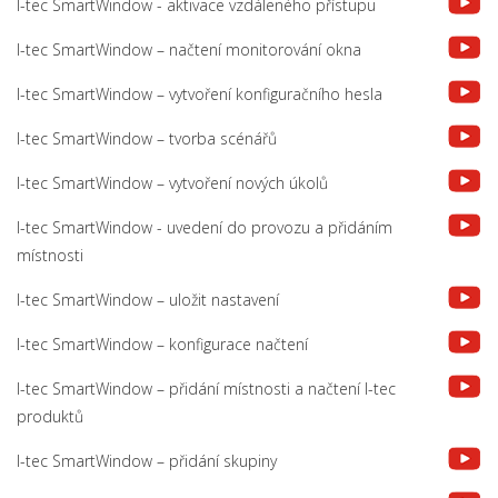
I-tec SmartWindow - aktivace vzdáleného přístupu
I-tec SmartWindow – načtení monitorování okna
I-tec SmartWindow – vytvoření konfiguračního hesla
I-tec SmartWindow – tvorba scénářů
I-tec SmartWindow – vytvoření nových úkolů
I-tec SmartWindow - uvedení do provozu a přidáním
místnosti
I-tec SmartWindow – uložit nastavení
I-tec SmartWindow – konfigurace načtení
I-tec SmartWindow – přidání místnosti a načtení I-tec
produktů
I-tec SmartWindow – přidání skupiny