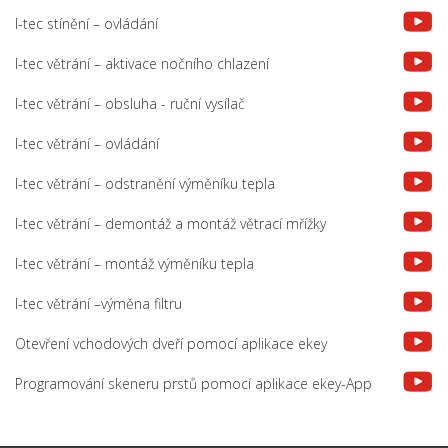
I-tec stínění – ovládání
I-tec větrání – aktivace nočního chlazení
I-tec větrání – obsluha - ruční vysílač
I-tec větrání – ovládání
I-tec větrání – odstranění výměníku tepla
I-tec větrání – demontáž a montáž větrací mřížky
I-tec větrání – montáž výměníku tepla
I-tec větrání –výměna filtru
Otevření vchodových dveří pomocí aplikace ekey
Programování skeneru prstů pomocí aplikace ekey-App