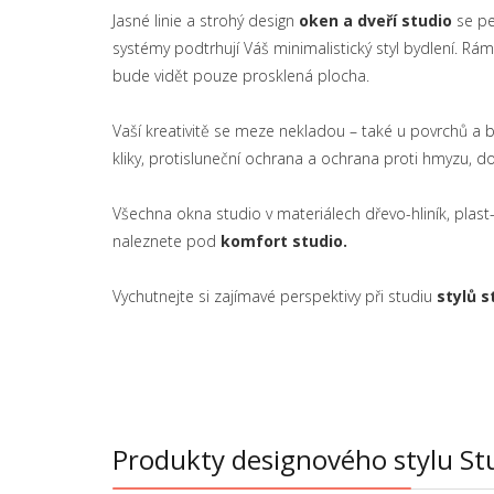
Jasné linie a strohý design
oken a dveří
studio
se pe
systémy podtrhují Váš minimalistický styl bydlení. 
bude vidět pouze prosklená plocha.
Vaší kreativitě se meze nekladou – také u povrchů a ba
kliky, protisluneční ochrana a ochrana proti hmyzu, d
Všechna okna studio v materiálech dřevo-hliník, plast-h
naleznete pod
komfort studio.
Vychutnejte si zajímavé perspektivy při studiu
stylů s
Produkty designového stylu St