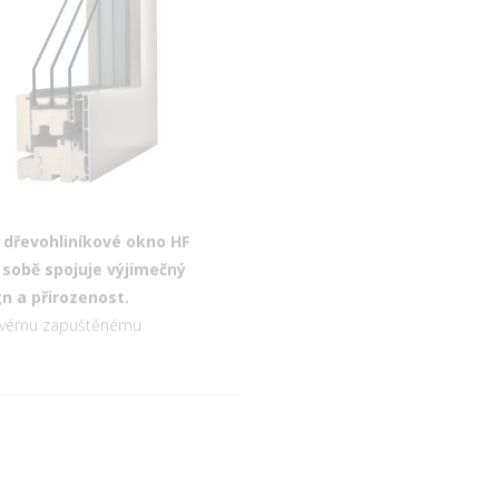
 dřevohliníkové okno HF
Nové okno KF 520 kombinuje
 sobě spojuje výjimečný
inovativní design s technickým
n a přirozenost.
know-how. Díky jeho skleněné
svému zapuštěnému
vzhledu nen