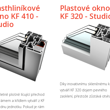
asthliníkové
Plastové okn
no KF 410 -
KF 320 - Studi
udio
Díky inovativnímu skleněnému k
vytváří KF 320 dojem pevného
etně plošně lícující přechod
zasklení, přestože zůstává otvír
rámem a křídlem vytváří z KF
ednu jednotku. Pokud je rám