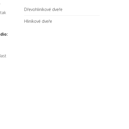
í
Dřevohliníkové dveře
 tak
Hliníkové dveře
dio:
last