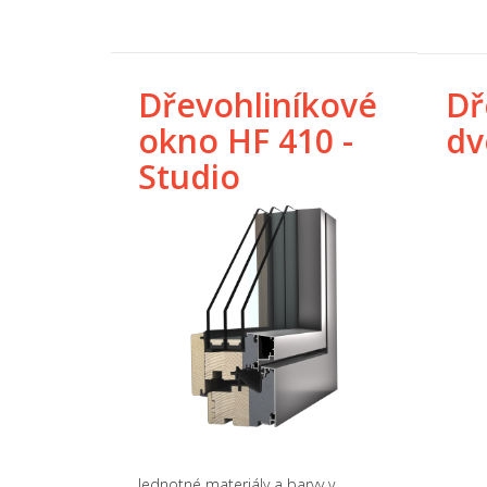
Dřevohliníkové
Dř
okno HF 410 -
dv
Studio
Jednotné materiály a barvy v