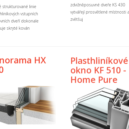
zdvižněposuvné dveře KS 430
 strukturované linie
vytvářejí prosvětlené místnosti 
hliníkových vstupních
zvětšuj
ních dveří dokonale
uje skryté kován
norama HX
Plasthliníkové
0
okno KF 510 -
Home Pure